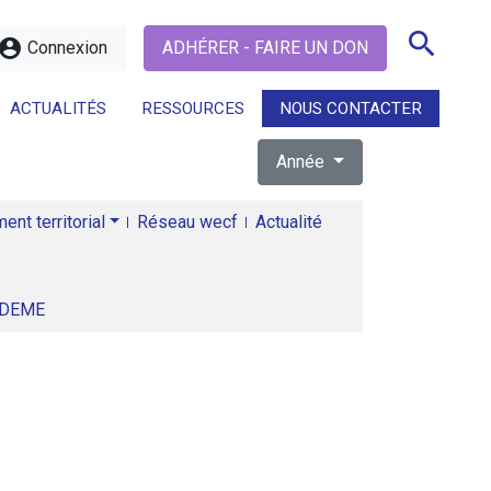
search
ccount_circle
Connexion
ADHÉRER - FAIRE UN DON
ACTUALITÉS
RESSOURCES
NOUS CONTACTER
Année
search
nt territorial
Réseau wecf
Actualité
ADEME