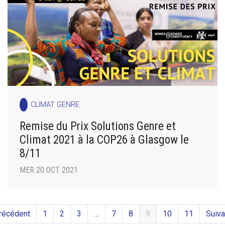
CLIMAT GENRE
Remise du Prix Solutions Genre et
Climat 2021 à la COP26 à Glasgow le
8/11
MER 20 OCT 2021
récédent
1
2
3
…
7
8
9
10
11
Suiva