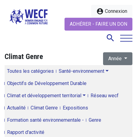
account_circle
Connexion
ADHÉRER - FAIRE UN DON
search
Climat Genre
Année
search
Toutes les catégories
Santé-environnement
Objectifs de Développement Durable
Climat et développement territorial
Réseau wecf
Actualité
Climat Genre
Expositions
Formation santé environnementale -
Genre
Rapport d'activité