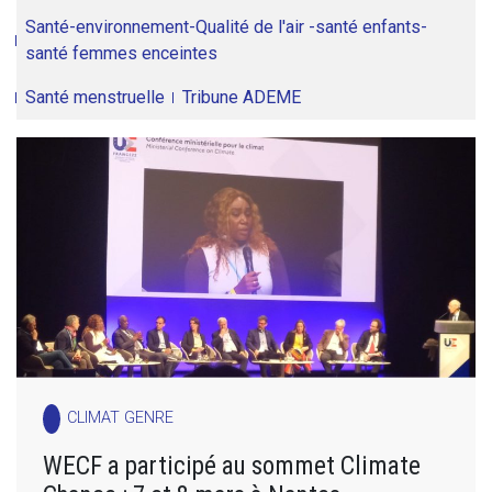
Santé-environnement-Qualité de l'air -santé enfants-
santé femmes enceintes
Santé menstruelle
Tribune ADEME
CLIMAT GENRE
WECF a participé au sommet Climate