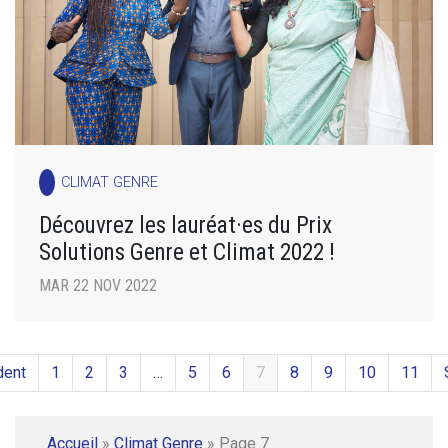
CLIMAT GENRE
Découvrez les lauréat·es du Prix
Solutions Genre et Climat 2022 !
MAR 22 NOV 2022
dent
1
2
3
…
5
6
7
8
9
10
11
Accueil
»
Climat Genre
»
Page 7