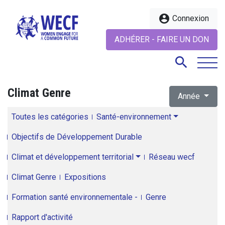
account_circle
Connexion
ADHÉRER - FAIRE UN DON
search
Climat Genre
Année
search
Toutes les catégories
Santé-environnement
Objectifs de Développement Durable
Climat et développement territorial
Réseau wecf
Climat Genre
Expositions
Formation santé environnementale -
Genre
Rapport d'activité