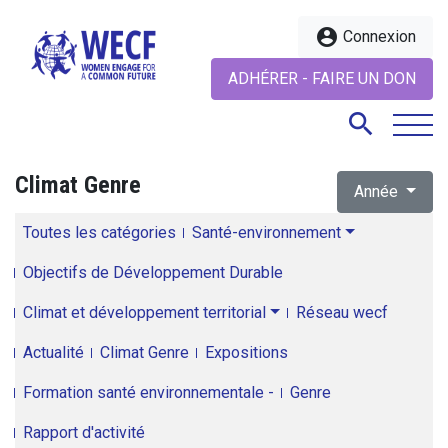
account_circle
Connexion
ADHÉRER - FAIRE UN DON
search
Climat Genre
Année
search
Toutes les catégories
Santé-environnement
Objectifs de Développement Durable
Climat et développement territorial
Réseau wecf
Actualité
Climat Genre
Expositions
Formation santé environnementale -
Genre
Rapport d'activité