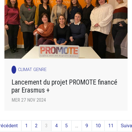
CLIMAT GENRE
Lancement du projet PROMOTE financé
par Erasmus +
MER 27 NOV 2024
récédent
1
2
3
4
5
…
9
10
11
Suiva