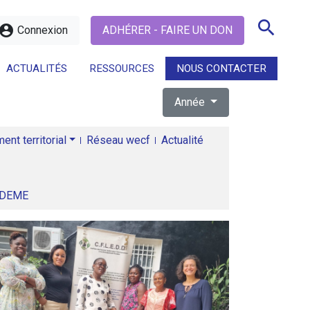
search
ccount_circle
Connexion
ADHÉRER - FAIRE UN DON
ACTUALITÉS
RESSOURCES
NOUS CONTACTER
Année
search
nt territorial
Réseau wecf
Actualité
ADEME