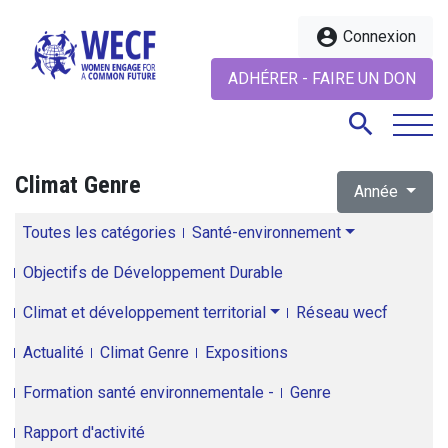
account_circle
Connexion
ADHÉRER - FAIRE UN DON
search
Climat Genre
Année
search
Toutes les catégories
Santé-environnement
Objectifs de Développement Durable
Climat et développement territorial
Réseau wecf
Actualité
Climat Genre
Expositions
Formation santé environnementale -
Genre
Rapport d'activité