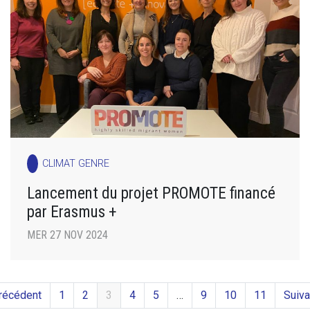
CLIMAT GENRE
Lancement du projet PROMOTE financé
par Erasmus +
MER 27 NOV 2024
récédent
1
2
3
4
5
…
9
10
11
Suiva