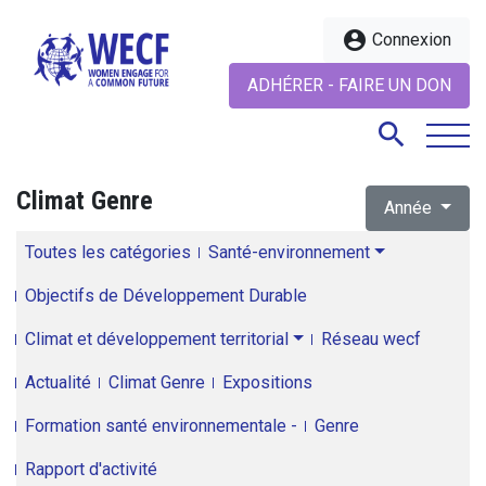
account_circle
Connexion
ADHÉRER - FAIRE UN DON
search
Climat Genre
Année
search
Toutes les catégories
Santé-environnement
Objectifs de Développement Durable
Climat et développement territorial
Réseau wecf
Actualité
Climat Genre
Expositions
Formation santé environnementale -
Genre
Rapport d'activité