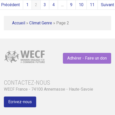
 Précédent
1
2
3
4
…
9
10
11
Suivant
Accueil
»
Climat Genre
»
Page 2
Adhérer - Faire un don
CONTACTEZ-NOUS
WECF France - 74100 Annemasse - Haute-Savoie
Ecrivez-nous