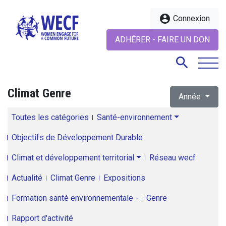
account_circle
Connexion
ADHÉRER - FAIRE UN DON
search
Climat Genre
Année
search
Toutes les catégories
Santé-environnement
Objectifs de Développement Durable
Climat et développement territorial
Réseau wecf
Actualité
Climat Genre
Expositions
Formation santé environnementale -
Genre
Rapport d'activité