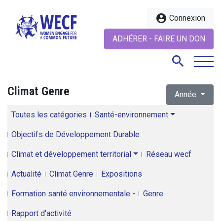
account_circle
Connexion
ADHÉRER - FAIRE UN DON
search
Climat Genre
Année
search
Toutes les catégories
Santé-environnement
Objectifs de Développement Durable
Climat et développement territorial
Réseau wecf
Actualité
Climat Genre
Expositions
Formation santé environnementale -
Genre
Rapport d'activité