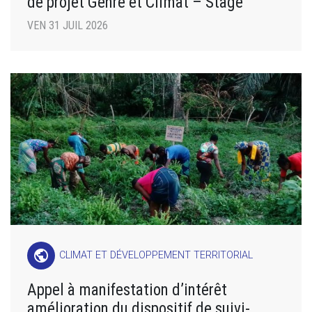
de projet Genre et Climat – Stage
VEN 31 JUIL 2026
public
CLIMAT ET DÉVELOPPEMENT TERRITORIAL
Appel à manifestation d’intérêt
amélioration du dispositif de suivi-