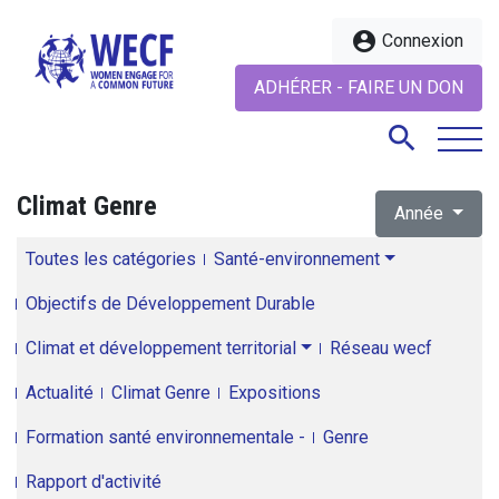
account_circle
Connexion
ADHÉRER - FAIRE UN DON
search
Climat Genre
Année
search
Toutes les catégories
Santé-environnement
Objectifs de Développement Durable
Climat et développement territorial
Réseau wecf
Actualité
Climat Genre
Expositions
Formation santé environnementale -
Genre
Rapport d'activité