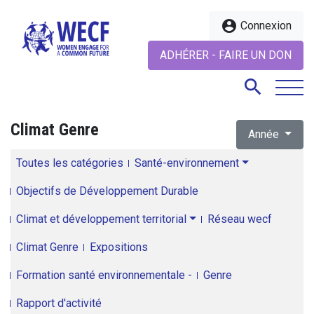
account_circle
Connexion
ADHÉRER - FAIRE UN DON
search
Climat Genre
Année
search
Toutes les catégories
Santé-environnement
Objectifs de Développement Durable
Climat et développement territorial
Réseau wecf
Climat Genre
Expositions
Formation santé environnementale -
Genre
Rapport d'activité