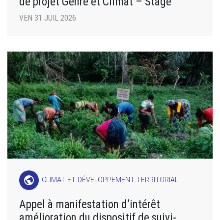
de projet Genre et Climat – Stage
VEN 31 JUIL 2026
public
CLIMAT ET DÉVELOPPEMENT TERRITORIAL
Appel à manifestation d’intérêt
amélioration du dispositif de suivi-