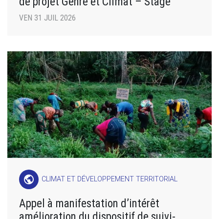
de projet Genre et Climat – Stage
VEN 31 JUIL 2026
public
CLIMAT ET DÉVELOPPEMENT TERRITORIAL
Appel à manifestation d’intérêt
amélioration du dispositif de suivi-