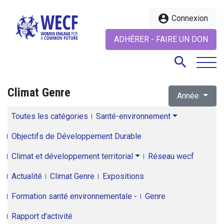
account_circle
Connexion
ADHÉRER - FAIRE UN DON
search
Climat Genre
Année
search
Toutes les catégories
Santé-environnement
Objectifs de Développement Durable
Climat et développement territorial
Réseau wecf
Actualité
Climat Genre
Expositions
Formation santé environnementale -
Genre
Rapport d'activité