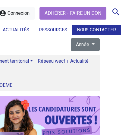
search
ccount_circle
Connexion
ADHÉRER - FAIRE UN DON
ACTUALITÉS
RESSOURCES
NOUS CONTACTER
Année
search
nt territorial
Réseau wecf
Actualité
ADEME