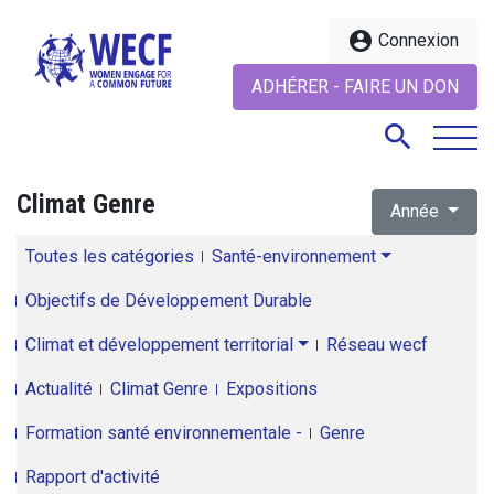
account_circle
Connexion
ADHÉRER - FAIRE UN DON
search
Climat Genre
Année
search
Toutes les catégories
Santé-environnement
Objectifs de Développement Durable
Climat et développement territorial
Réseau wecf
Actualité
Climat Genre
Expositions
Formation santé environnementale -
Genre
Rapport d'activité