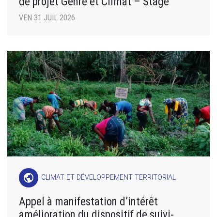
de projet Genre et Climat – Stage
VEN 31 JUIL 2026
public
CLIMAT ET DÉVELOPPEMENT TERRITORIAL
Appel à manifestation d’intérêt
amélioration du dispositif de suivi-