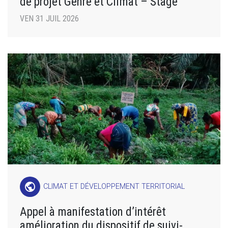
de projet Genre et Climat – Stage
VEN 31 JUIL 2026
public
CLIMAT ET DÉVELOPPEMENT TERRITORIAL
Appel à manifestation d’intérêt
amélioration du dispositif de suivi-