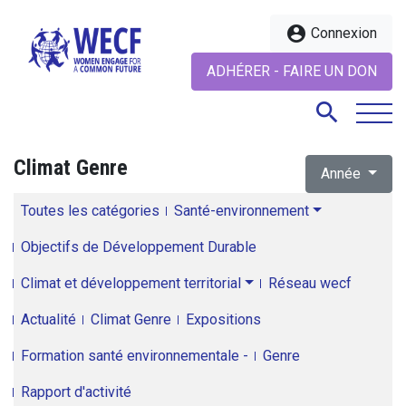
account_circle
Connexion
ADHÉRER - FAIRE UN DON
search
Climat Genre
Année
search
Toutes les catégories
Santé-environnement
Objectifs de Développement Durable
Climat et développement territorial
Réseau wecf
Actualité
Climat Genre
Expositions
Formation santé environnementale -
Genre
Rapport d'activité