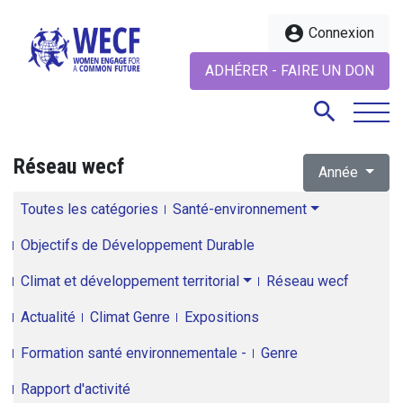
account_circle
Connexion
ADHÉRER - FAIRE UN DON
search
Réseau wecf
Année
search
Toutes les catégories
Santé-environnement
Objectifs de Développement Durable
Climat et développement territorial
Réseau wecf
Actualité
Climat Genre
Expositions
Formation santé environnementale -
Genre
Rapport d'activité