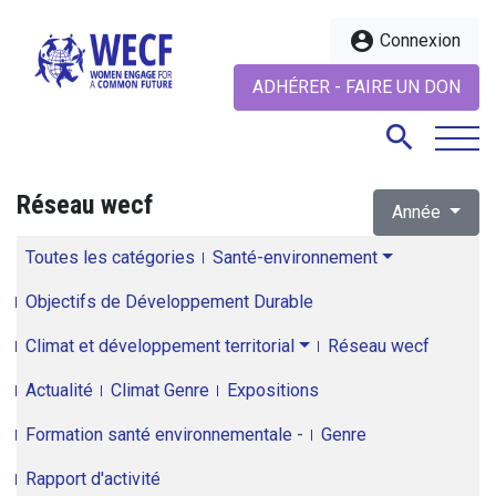
account_circle
Connexion
ADHÉRER - FAIRE UN DON
search
Réseau wecf
Année
search
Toutes les catégories
Santé-environnement
Objectifs de Développement Durable
Climat et développement territorial
Réseau wecf
Actualité
Climat Genre
Expositions
Formation santé environnementale -
Genre
Rapport d'activité