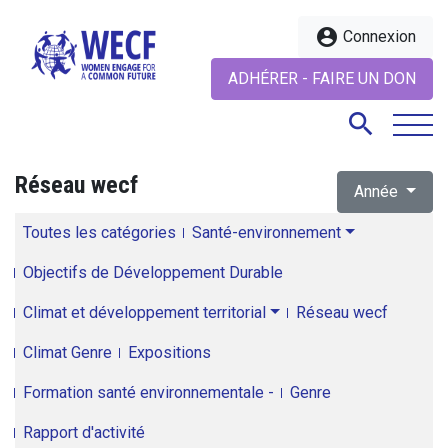
account_circle
Connexion
ADHÉRER - FAIRE UN DON
search
Réseau wecf
Année
search
Toutes les catégories
Santé-environnement
Objectifs de Développement Durable
Climat et développement territorial
Réseau wecf
Climat Genre
Expositions
Formation santé environnementale -
Genre
Rapport d'activité