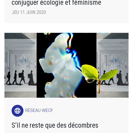
conjuguer écologie et féminisme
JEU 11 JUIN 2020
language
RÉSEAU WECF
S’il ne reste que des décombres