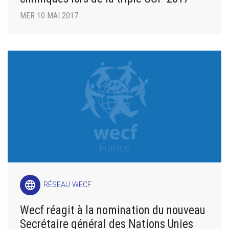
MER 10 MAI 2017
language
RÉSEAU WECF
Wecf réagit à la nomination du nouveau
Secrétaire général des Nations Unies