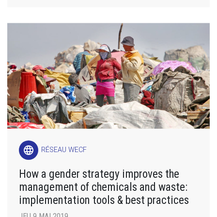
language
RÉSEAU WECF
How a gender strategy improves the
management of chemicals and waste:
implementation tools & best practices
JEU 9 MAI 2019