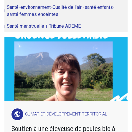
Santé-environnement-Qualité de l'air -santé enfants-
santé femmes enceintes
Santé menstruelle
Tribune ADEME
public
CLIMAT ET DÉVELOPPEMENT TERRITORIAL
Soutien à une éleveuse de poules bio à