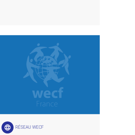
language
RÉSEAU WECF