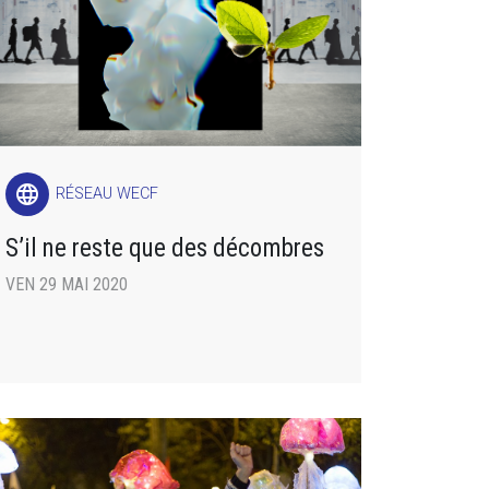
language
RÉSEAU WECF
S’il ne reste que des décombres
VEN 29 MAI 2020