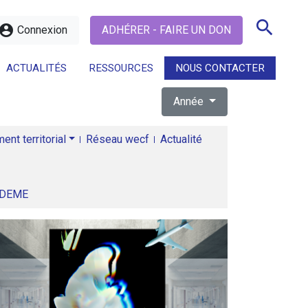
search
ccount_circle
Connexion
ADHÉRER - FAIRE UN DON
ACTUALITÉS
RESSOURCES
NOUS CONTACTER
Année
search
nt territorial
Réseau wecf
Actualité
ADEME