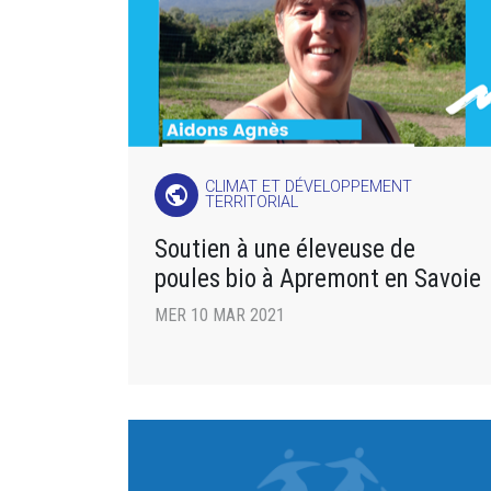
CLIMAT ET DÉVELOPPEMENT
public
TERRITORIAL
Soutien à une éleveuse de
poules bio à Apremont en Savoie
MER 10 MAR 2021