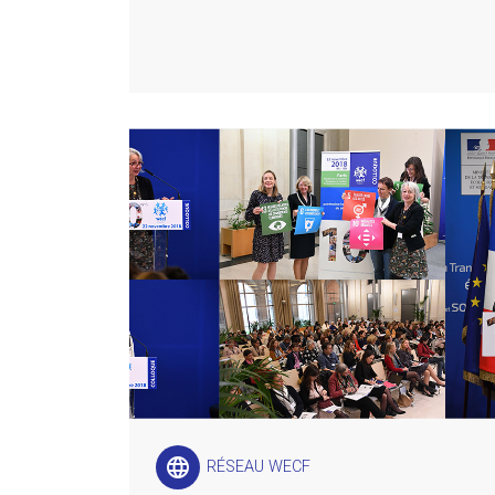
language
RÉSEAU WECF