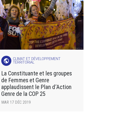
CLIMAT ET DÉVELOPPEMENT
public
TERRITORIAL
La Constituante et les groupes
de Femmes et Genre
applaudissent le Plan d’Action
Genre de la COP 25
MAR 17 DÉC 2019