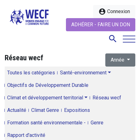
account_circle
Connexion
ADHÉRER - FAIRE UN DON
search
Réseau wecf
Année
search
Toutes les catégories
Santé-environnement
Objectifs de Développement Durable
Climat et développement territorial
Réseau wecf
Actualité
Climat Genre
Expositions
Formation santé environnementale -
Genre
Rapport d'activité