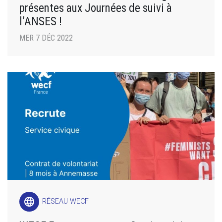
présentes aux Journées de suivi à
l’ANSES !
MER 7 DÉC 2022
language
RÉSEAU WECF