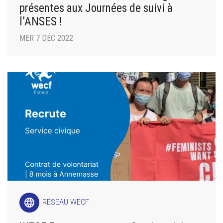
présentes aux Journées de suivi à
l’ANSES !
MER 7 DÉC 2022
language
RÉSEAU WECF