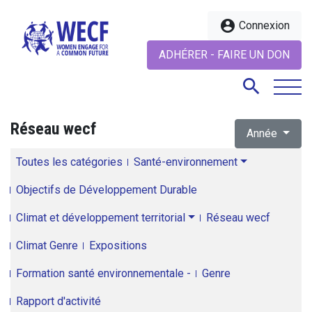
account_circle
Connexion
ADHÉRER - FAIRE UN DON
search
Réseau wecf
Année
search
Toutes les catégories
Santé-environnement
Objectifs de Développement Durable
Climat et développement territorial
Réseau wecf
Climat Genre
Expositions
Formation santé environnementale -
Genre
Rapport d'activité