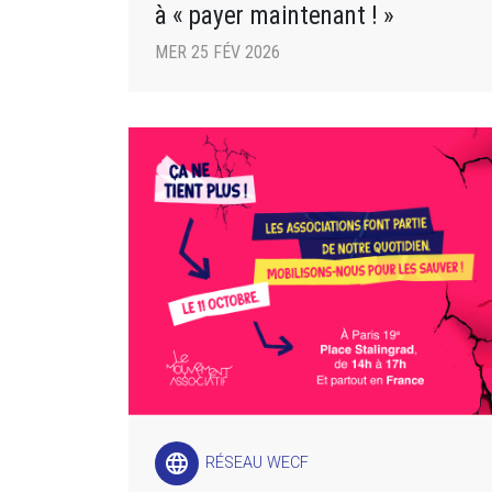
à « payer maintenant ! »
MER 25 FÉV 2026
language
RÉSEAU WECF