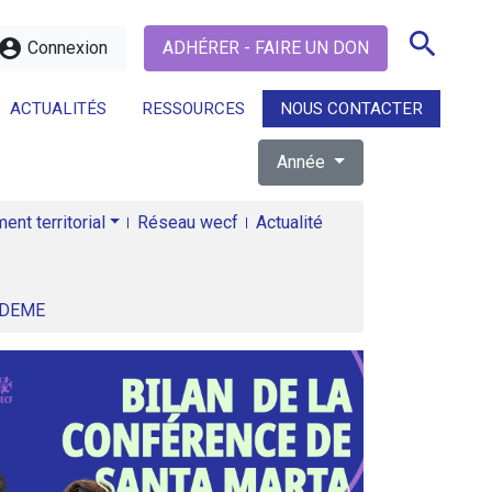
search
ccount_circle
Connexion
ADHÉRER - FAIRE UN DON
ACTUALITÉS
RESSOURCES
NOUS CONTACTER
Année
search
nt territorial
Réseau wecf
Actualité
ADEME