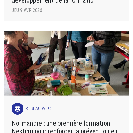
développement de la formation
JEU 9 AVR 2026
language
RÉSEAU WECF
Normandie : une première formation
Nesting pour renforcer la prévention en