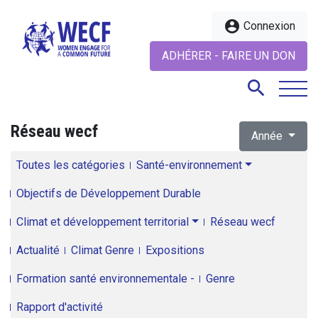
account_circle
Connexion
ADHÉRER - FAIRE UN DON
search
Réseau wecf
Année
search
Toutes les catégories
Santé-environnement
Objectifs de Développement Durable
Climat et développement territorial
Réseau wecf
Actualité
Climat Genre
Expositions
Formation santé environnementale -
Genre
Rapport d'activité