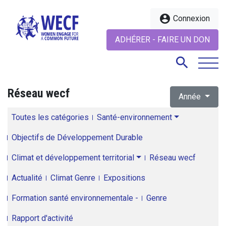
account_circle
Connexion
ADHÉRER - FAIRE UN DON
search
Réseau wecf
Année
search
Toutes les catégories
Santé-environnement
Objectifs de Développement Durable
Climat et développement territorial
Réseau wecf
Actualité
Climat Genre
Expositions
Formation santé environnementale -
Genre
Rapport d'activité