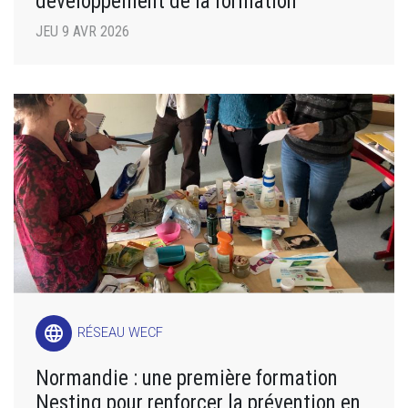
développement de la formation
JEU 9 AVR 2026
language
RÉSEAU WECF
Normandie : une première formation
Nesting pour renforcer la prévention en