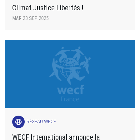
Climat Justice Libertés !
MAR 23 SEP 2025
language
RÉSEAU WECF
WECF International annonce la