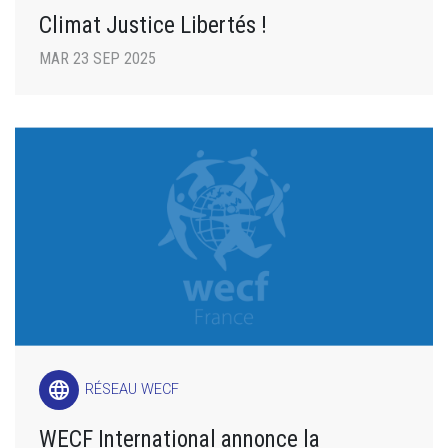
Climat Justice Libertés !
MAR 23 SEP 2025
language
RÉSEAU WECF
WECF International annonce la