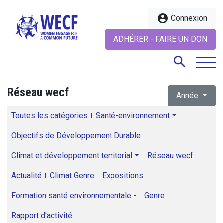
account_circle
Connexion
ADHÉRER - FAIRE UN DON
search
Réseau wecf
Année
search
Toutes les catégories
Santé-environnement
Objectifs de Développement Durable
Climat et développement territorial
Réseau wecf
Actualité
Climat Genre
Expositions
Formation santé environnementale -
Genre
Rapport d'activité