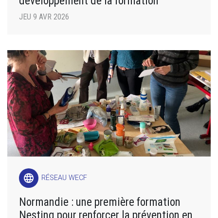
développement de la formation
JEU 9 AVR 2026
language
RÉSEAU WECF
Normandie : une première formation
Nesting pour renforcer la prévention en