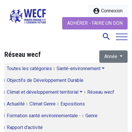
account_circle
Connexion
ADHÉRER - FAIRE UN DON
search
Réseau wecf
Année
search
Toutes les catégories
Santé-environnement
Objectifs de Développement Durable
Climat et développement territorial
Réseau wecf
Actualité
Climat Genre
Expositions
Formation santé environnementale -
Genre
Rapport d'activité