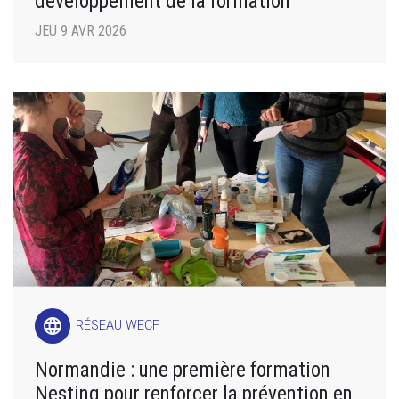
développement de la formation
JEU 9 AVR 2026
language
RÉSEAU WECF
Normandie : une première formation
Nesting pour renforcer la prévention en