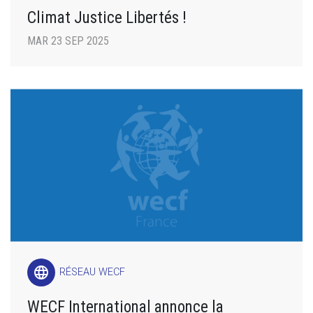
Climat Justice Libertés !
MAR 23 SEP 2025
language
RÉSEAU WECF
WECF International annonce la