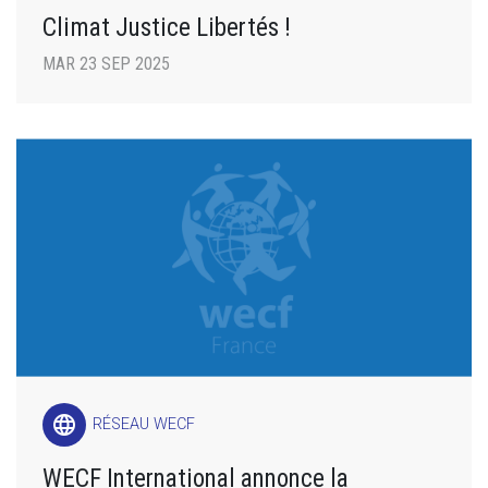
Climat Justice Libertés !
MAR 23 SEP 2025
language
RÉSEAU WECF
WECF International annonce la