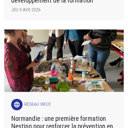
développement de la formation
JEU 9 AVR 2026
language
RÉSEAU WECF
Normandie : une première formation
Nesting pour renforcer la prévention en