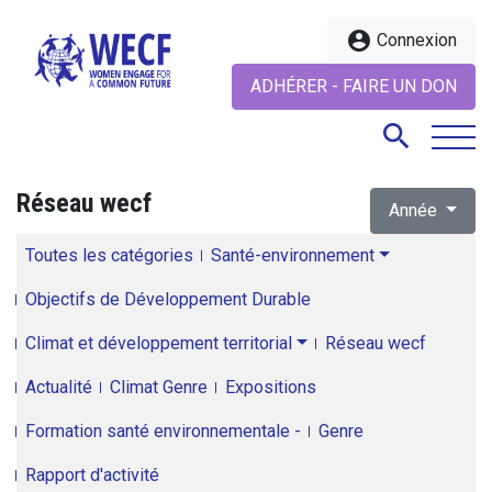
account_circle
Connexion
ADHÉRER - FAIRE UN DON
search
Réseau wecf
Année
search
Toutes les catégories
Santé-environnement
Objectifs de Développement Durable
Climat et développement territorial
Réseau wecf
Actualité
Climat Genre
Expositions
Formation santé environnementale -
Genre
Rapport d'activité