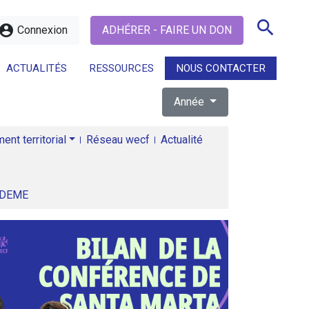
search
ccount_circle
Connexion
ADHÉRER - FAIRE UN DON
ACTUALITÉS
RESSOURCES
NOUS CONTACTER
Année
search
nt territorial
Réseau wecf
Actualité
ADEME