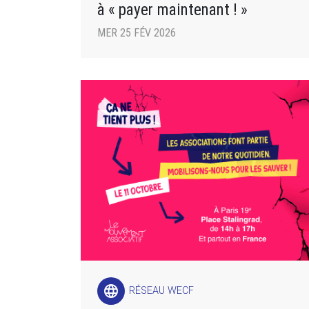
à « payer maintenant ! »
MER 25 FÉV 2026
language
RÉSEAU WECF