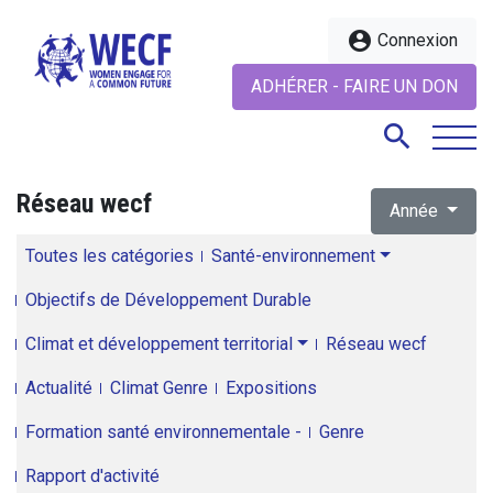
account_circle
Connexion
ADHÉRER - FAIRE UN DON
search
Réseau wecf
Année
search
Toutes les catégories
Santé-environnement
Objectifs de Développement Durable
Climat et développement territorial
Réseau wecf
Actualité
Climat Genre
Expositions
Formation santé environnementale -
Genre
Rapport d'activité