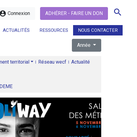
search
ccount_circle
Connexion
ADHÉRER - FAIRE UN DON
ACTUALITÉS
RESSOURCES
NOUS CONTACTER
Année
search
nt territorial
Réseau wecf
Actualité
ADEME