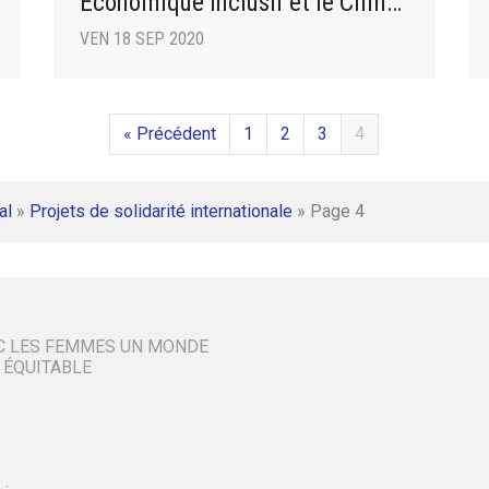
Economique Inclusif et le Climat
au Maroc- FAREDEIC»
VEN 18 SEP 2020
« Précédent
1
2
3
4
al
»
Projets de solidarité internationale
»
Page 4
C LES FEMMES UN MONDE
 ÉQUITABLE