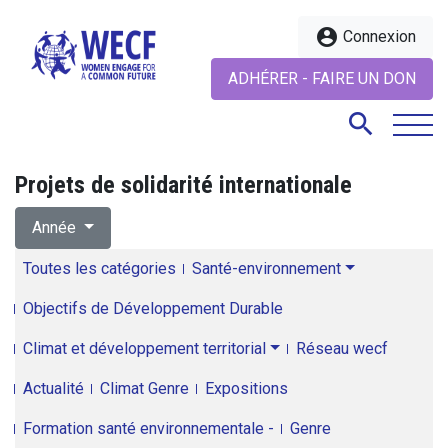
account_circle
Connexion
ADHÉRER - FAIRE UN DON
search
Projets de solidarité internationale
search
Année
Toutes les catégories
Santé-environnement
Objectifs de Développement Durable
Climat et développement territorial
Réseau wecf
Actualité
Climat Genre
Expositions
Formation santé environnementale -
Genre