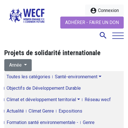
account_circle
Connexion
ADHÉRER - FAIRE UN DON
search
Projets de solidarité internationale
search
Année
Toutes les catégories
Santé-environnement
Objectifs de Développement Durable
Climat et développement territorial
Réseau wecf
Actualité
Climat Genre
Expositions
Formation santé environnementale -
Genre