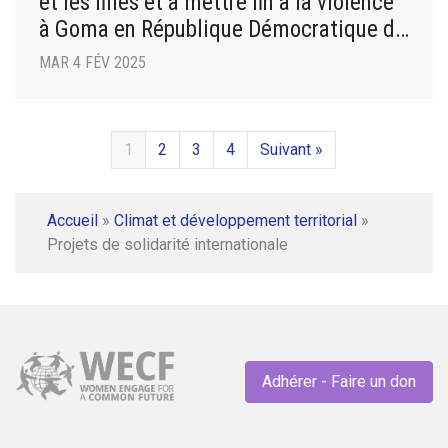
et les filles et à mettre fin à la violence
à Goma en République Démocratique du
Congo
MAR 4 FÉV 2025
1
2
3
4
Suivant »
Accueil
»
Climat et développement territorial
»
Projets de solidarité internationale
Adhérer - Faire un don