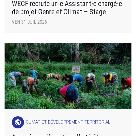
WECF recrute un·e Assistant·e chargé·e
de projet Genre et Climat – Stage
VEN 31 JUIL 2026
public
CLIMAT ET DÉVELOPPEMENT TERRITORIAL