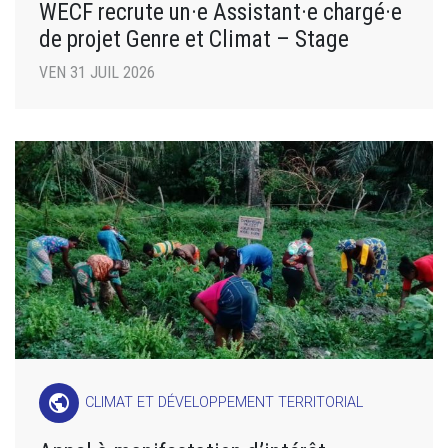
WECF recrute un·e Assistant·e chargé·e
de projet Genre et Climat – Stage
VEN 31 JUIL 2026
public
CLIMAT ET DÉVELOPPEMENT TERRITORIAL