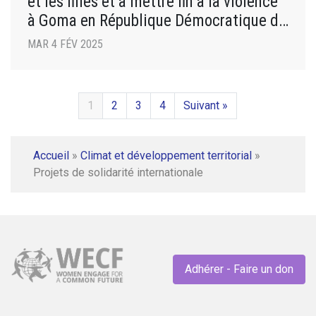
et les filles et à mettre fin à la violence
à Goma en République Démocratique du
Congo
MAR 4 FÉV 2025
1
2
3
4
Suivant »
Accueil
»
Climat et développement territorial
»
Projets de solidarité internationale
Adhérer - Faire un don