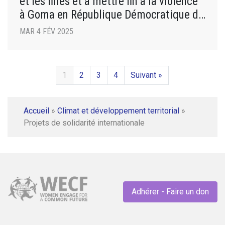
et les filles et à mettre fin à la violence
à Goma en République Démocratique du
Congo
MAR 4 FÉV 2025
1
2
3
4
Suivant »
Accueil
»
Climat et développement territorial
»
Projets de solidarité internationale
Adhérer - Faire un don