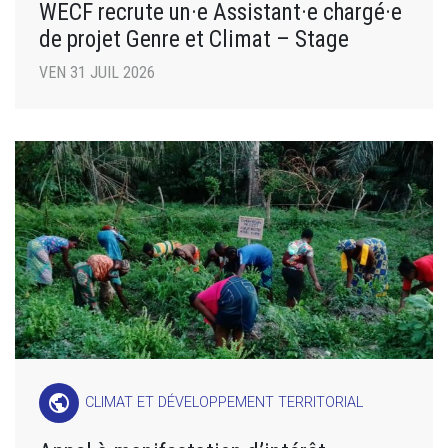
WECF recrute un·e Assistant·e chargé·e
de projet Genre et Climat – Stage
VEN 31 JUIL 2026
public
CLIMAT ET DÉVELOPPEMENT TERRITORIAL