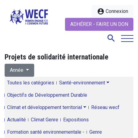
account_circle
Connexion
ADHÉRER - FAIRE UN DON
search
Projets de solidarité internationale
search
Année
Toutes les catégories
Santé-environnement
Objectifs de Développement Durable
Climat et développement territorial
Réseau wecf
Actualité
Climat Genre
Expositions
Formation santé environnementale -
Genre