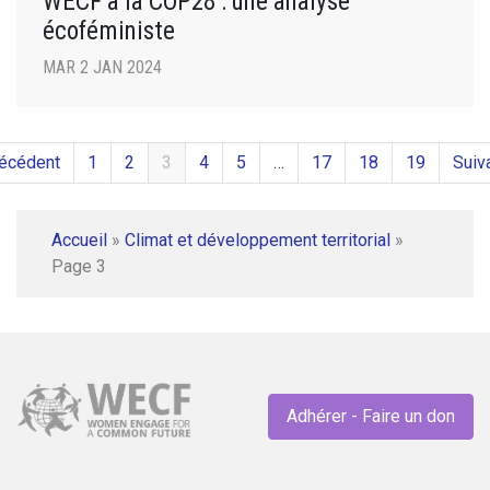
WECF à la COP28 : une analyse
écoféministe
MAR 2 JAN 2024
récédent
1
2
3
4
5
…
17
18
19
Suiv
Accueil
»
Climat et développement territorial
»
Page 3
Adhérer - Faire un don