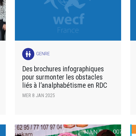
wc
GENRE
Des brochures infographiques
pour surmonter les obstacles
liés à l’analphabétisme en RDC
MER 8 JAN 2025