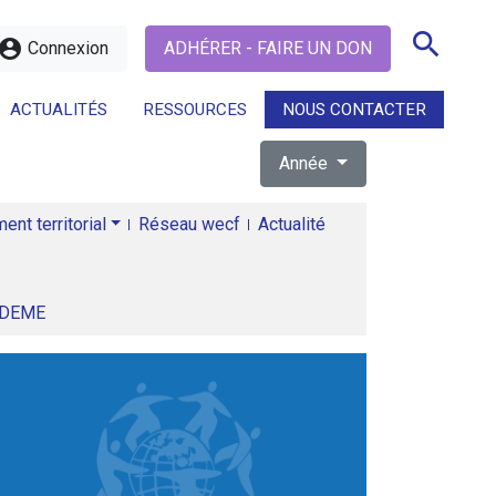
search
ccount_circle
Connexion
ADHÉRER - FAIRE UN DON
ACTUALITÉS
RESSOURCES
NOUS CONTACTER
Année
search
nt territorial
Réseau wecf
Actualité
ADEME