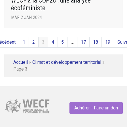
WECF à la COP28 : une analyse
écoféministe
MAR 2 JAN 2024
récédent
1
2
3
4
5
…
17
18
19
Suiv
Accueil
»
Climat et développement territorial
»
Page 3
Adhérer - Faire un don