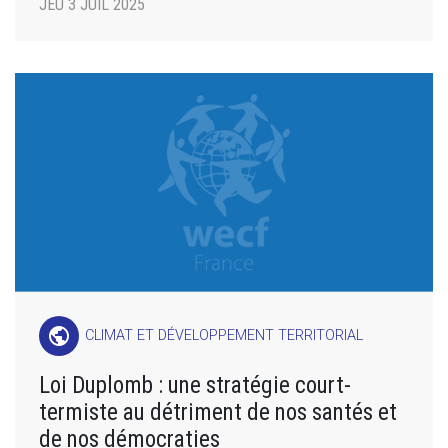
JEU 3 JUIL 2025
public
CLIMAT ET DÉVELOPPEMENT TERRITORIAL
Loi Duplomb : une stratégie court-
termiste au détriment de nos santés et
de nos démocraties