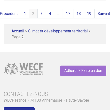
 Précédent
1
2
3
4
…
17
18
19
Suivant
Accueil
»
Climat et développement territorial
»
Page 2
Adhérer - Faire un don
CONTACTEZ-NOUS
WECF France - 74100 Annemasse - Haute-Savoie