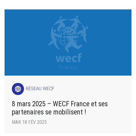
language
RÉSEAU WECF
8 mars 2025 – WECF France et ses
partenaires se mobilisent !
MAR 18 FÉV 2025