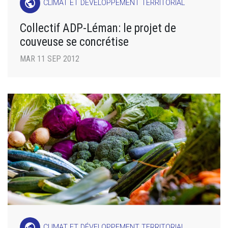
public
CLIMAT ET DÉVELOPPEMENT TERRITORIAL
Collectif ADP-Léman: le projet de
couveuse se concrétise
MAR 11 SEP 2012
public
CLIMAT ET DÉVELOPPEMENT TERRITORIAL