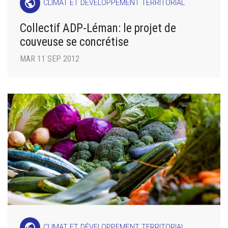
public
CLIMAT ET DÉVELOPPEMENT TERRITORIAL
Collectif ADP-Léman: le projet de
couveuse se concrétise
MAR 11 SEP 2012
public
CLIMAT ET DÉVELOPPEMENT TERRITORIAL