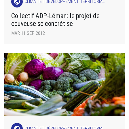
public
CLIMAT ET DÉVELOPPEMENT TERRITORIAL
Collectif ADP-Léman: le projet de
couveuse se concrétise
MAR 11 SEP 2012
public
CLIMAT ET DÉVELOPPEMENT TERRITORIAL