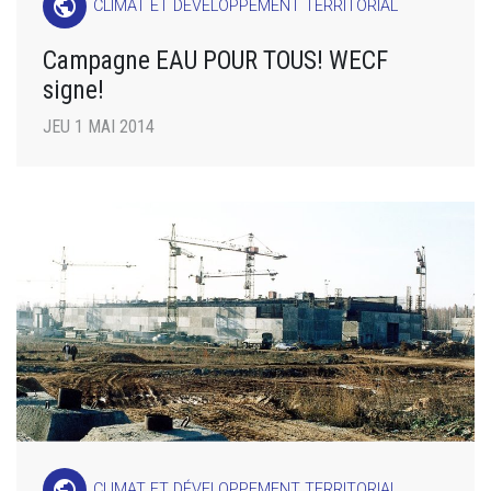
public
CLIMAT ET DÉVELOPPEMENT TERRITORIAL
Campagne EAU POUR TOUS! WECF
signe!
JEU 1 MAI 2014
public
CLIMAT ET DÉVELOPPEMENT TERRITORIAL