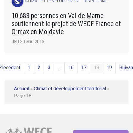
public
CLIMAT ET DÉVELOPPEMENT TERRITORIAL
10 683 personnes en Val de Marne
soutiennent le projet de WECF France et
Ormax en Moldavie
JEU 30 MAI 2013
Précédent
1
2
3
…
16
17
18
19
Suivan
Accueil
»
Climat et développement territorial
»
Page 18