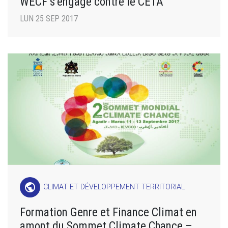
WECF s’engage contre le CETA
LUN 25 SEP 2017
public
CLIMAT ET DÉVELOPPEMENT TERRITORIAL
Formation Genre et Finance Climat en
amont du Sommet Climate Chance –