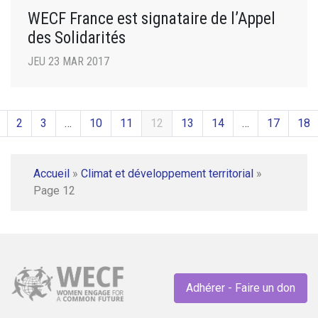
WECF France est signataire de l’Appel
des Solidarités
JEU 23 MAR 2017
2
3
…
10
11
12
13
14
…
17
18
Accueil
»
Climat et développement territorial
»
Page 12
Adhérer - Faire un don