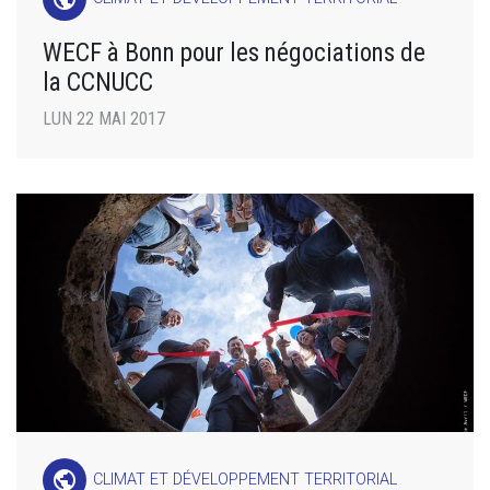
WECF à Bonn pour les négociations de
la CCNUCC
LUN 22 MAI 2017
public
CLIMAT ET DÉVELOPPEMENT TERRITORIAL