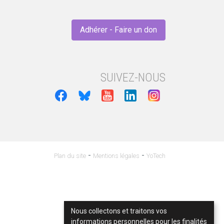
Adhérer - Faire un don
SUIVEZ-NOUS
-
-
Plan du site
Mentions légales
YoTech
Nous collectons et traitons vos
informations personnelles pour les finalités