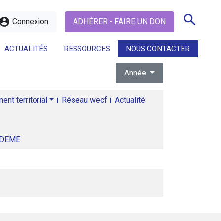
search
ccount_circle
Connexion
ADHÉRER - FAIRE UN DON
ACTUALITÉS
RESSOURCES
NOUS CONTACTER
Année
search
nt territorial
Réseau wecf
Actualité
ADEME