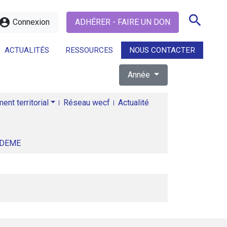
search
ccount_circle
Connexion
ADHÉRER - FAIRE UN DON
ACTUALITÉS
RESSOURCES
NOUS CONTACTER
Année
search
nt territorial
Réseau wecf
Actualité
ADEME