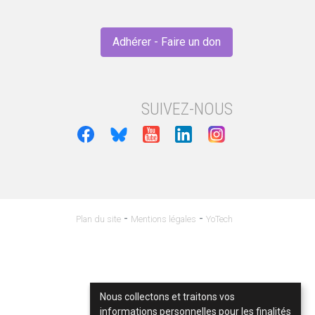
Adhérer - Faire un don
SUIVEZ-NOUS
-
-
Plan du site
Mentions légales
YoTech
Nous collectons et traitons vos
informations personnelles pour les finalités