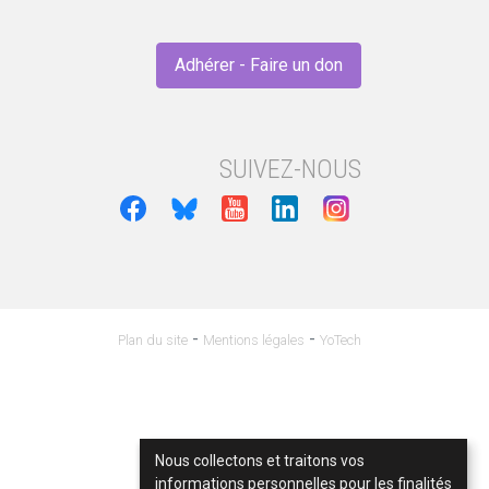
Adhérer - Faire un don
SUIVEZ-NOUS
-
-
Plan du site
Mentions légales
YoTech
Nous collectons et traitons vos
informations personnelles pour les finalités