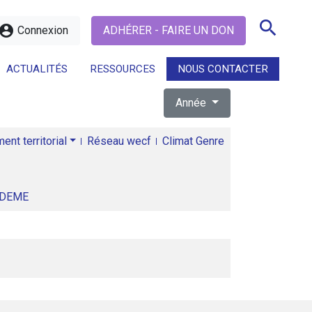
search
ccount_circle
Connexion
ADHÉRER - FAIRE UN DON
ACTUALITÉS
RESSOURCES
NOUS CONTACTER
Année
search
nt territorial
Réseau wecf
Climat Genre
ADEME