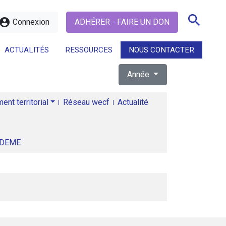
search
ccount_circle
Connexion
ADHÉRER - FAIRE UN DON
ACTUALITÉS
RESSOURCES
NOUS CONTACTER
Année
search
nt territorial
Réseau wecf
Actualité
ADEME