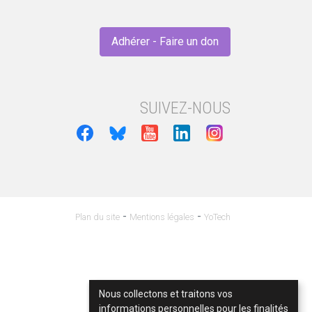
Adhérer - Faire un don
SUIVEZ-NOUS
-
-
Plan du site
Mentions légales
YoTech
Nous collectons et traitons vos
informations personnelles pour les finalités