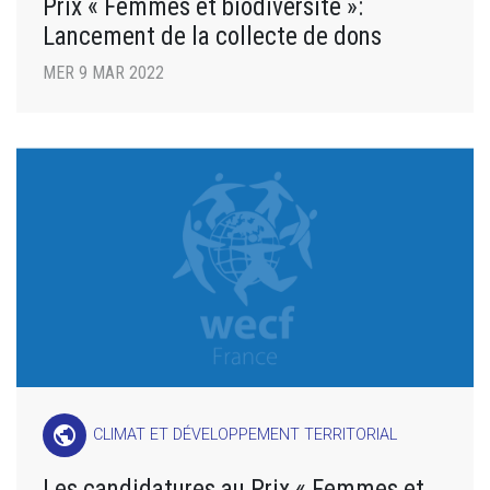
Prix « Femmes et biodiversité »:
Lancement de la collecte de dons
MER 9 MAR 2022
public
CLIMAT ET DÉVELOPPEMENT TERRITORIAL
Les candidatures au Prix « Femmes et