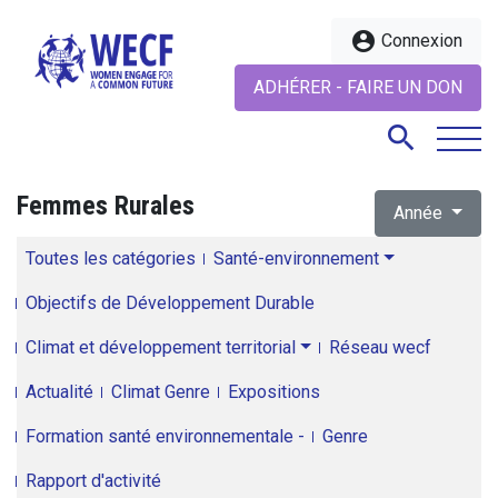
account_circle
Connexion
ADHÉRER - FAIRE UN DON
search
Femmes Rurales
Année
search
Toutes les catégories
Santé-environnement
Objectifs de Développement Durable
Climat et développement territorial
Réseau wecf
Actualité
Climat Genre
Expositions
Formation santé environnementale -
Genre
Rapport d'activité