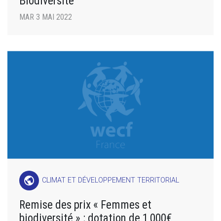
Biodiversité
MAR 3 MAI 2022
public
CLIMAT ET DÉVELOPPEMENT TERRITORIAL
Remise des prix « Femmes et
biodiversité » : dotation de 1 000€